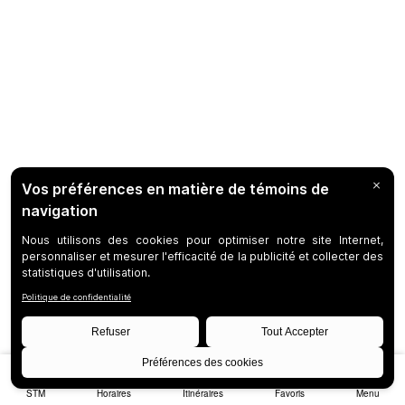
STM
Horaires
Itinéraires
Favoris
Menu