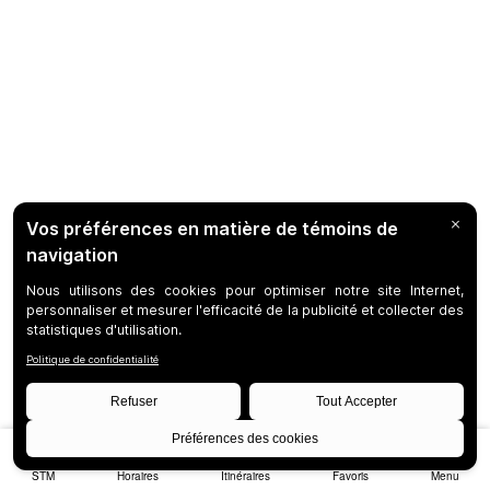
STM
Horaires
Itinéraires
Favoris
Menu