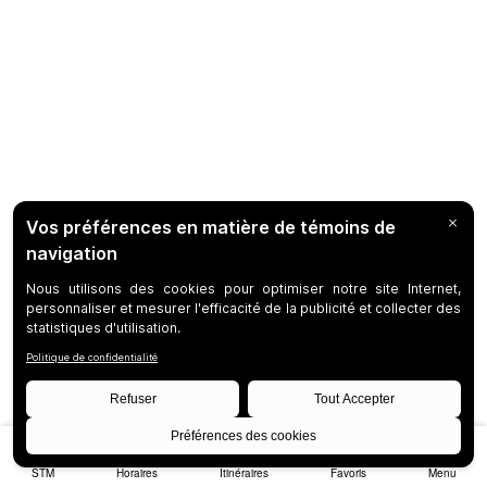
STM
Horaires
Itinéraires
Favoris
Menu