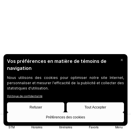
STM
Horaires
Itinéraires
Favoris
Menu