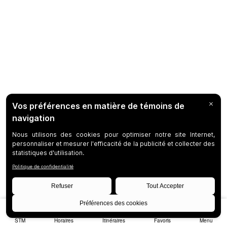
STM
Horaires
Itinéraires
Favoris
Menu