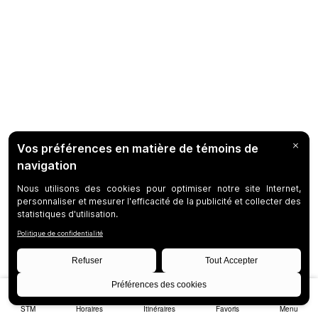
STM
Horaires
Itinéraires
Favoris
Menu