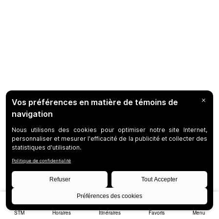
STM
Horaires
Itinéraires
Favoris
Menu