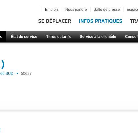
Emplois
Nous joindre
Salle de presse
Espace
SE DÉPLACER
INFOS PRATIQUES
TR
x
État du service
Titres et tarifs
Service à la clientèle
Consei
)
66 SUD
50627
: