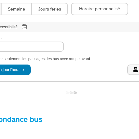
Horaire personnalisé
Semaine
Jours fériés
cessibilité
 :
her seulement les passages des bus avec rampe avant
à jour l'horaire
ondance bus