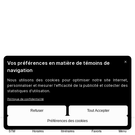
STM
Horaires
Itinéraires
Favoris
Menu