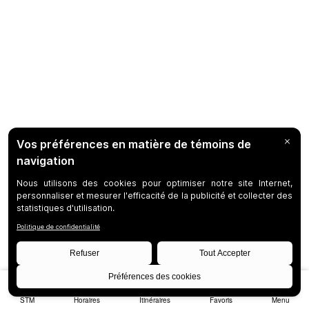
STM
Horaires
Itinéraires
Favoris
Menu