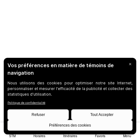
STM
Horaires
Itinéraires
Favoris
Menu