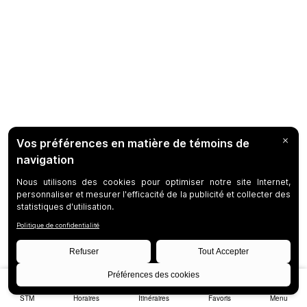
STM
Horaires
Itinéraires
Favoris
Menu