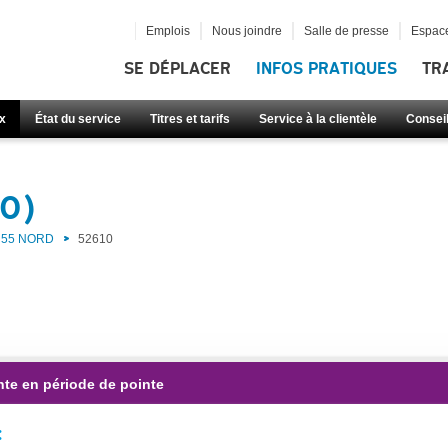
Emplois
Nous joindre
Salle de presse
Espace
SE DÉPLACER
INFOS PRATIQUES
TR
x
État du service
Titres et tarifs
Service à la clientèle
Consei
10)
55 NORD
52610
nte en période de pointe
: