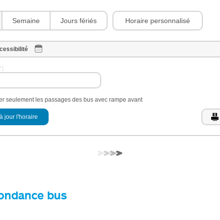
Horaire personnalisé
Semaine
Jours fériés
cessibilité
 :
her seulement les passages des bus avec rampe avant
à jour l'horaire
ondance bus