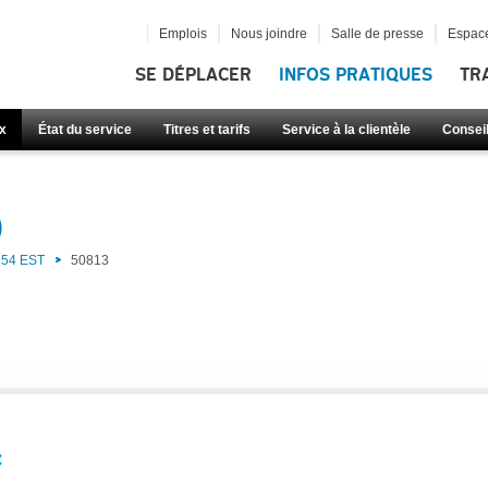
Emplois
Nous joindre
Salle de presse
Espace
SE DÉPLACER
INFOS PRATIQUES
TR
x
État du service
Titres et tarifs
Service à la clientèle
Consei
)
54 EST
50813
: