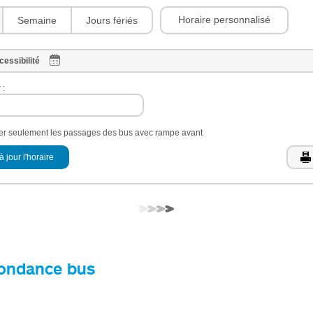
Horaire personnalisé
Semaine
Jours fériés
cessibilité
 :
her seulement les passages des bus avec rampe avant
à jour l'horaire
ondance bus