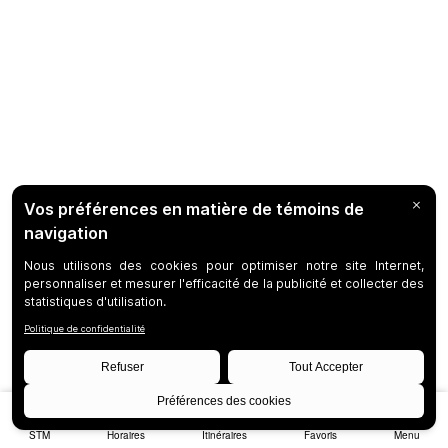
STM
Horaires
Itinéraires
Favoris
Menu