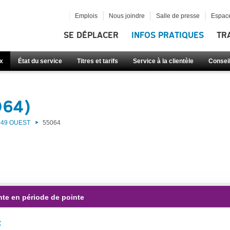
Emplois
Nous joindre
Salle de presse
Espace
SE DÉPLACER
INFOS PRATIQUES
TR
x
État du service
Titres et tarifs
Service à la clientèle
Consei
064)
49 OUEST
55064
nte en période de pointe
: