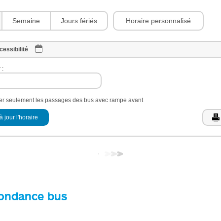
Horaire personnalisé
Semaine
Jours fériés
cessibilité
 :
her seulement les passages des bus avec rampe avant
à jour l'horaire
ondance bus