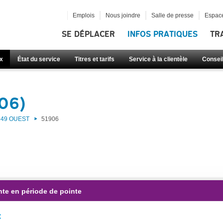
Emplois
Nous joindre
Salle de presse
Espace
SE DÉPLACER
INFOS PRATIQUES
TR
x
État du service
Titres et tarifs
Service à la clientèle
Consei
906)
49 OUEST
51906
nte en période de pointe
: