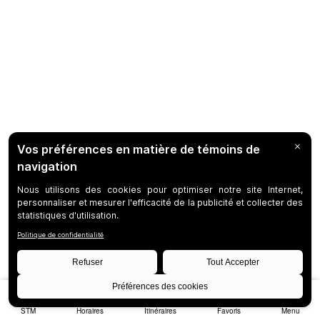
STM
Horaires
Itinéraires
Favoris
Menu