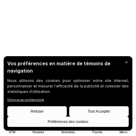
STM
Horaires
Itinéraires
Favoris
Menu