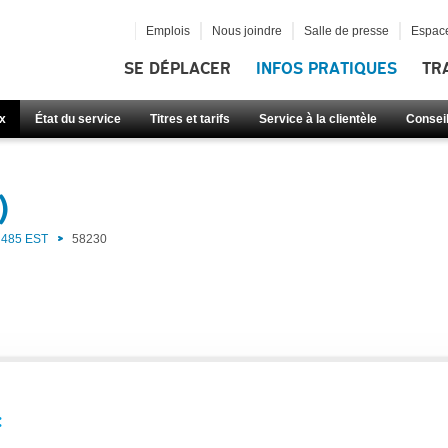
Emplois
Nous joindre
Salle de presse
Espace
SE DÉPLACER
INFOS PRATIQUES
TR
x
État du service
Titres et tarifs
Service à la clientèle
Consei
)
485 EST
58230
: