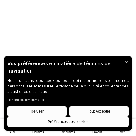
STM
Horaires
Itinéraires
Favoris
Menu