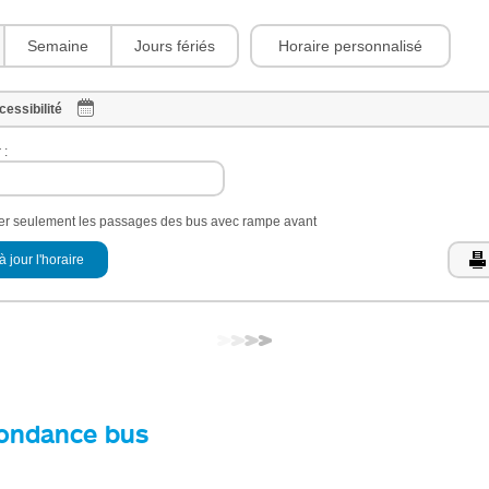
Horaire personnalisé
Semaine
Jours fériés
cessibilité
 :
her seulement les passages des bus avec rampe avant
à jour l'horaire
ondance bus