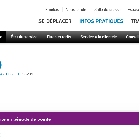
Emplois
Nous joindre
Salle de presse
Espace
SE DÉPLACER
INFOS PRATIQUES
TR
x
État du service
Titres et tarifs
Service à la clientèle
Consei
)
470 EST
58239
nte en période de pointe
: