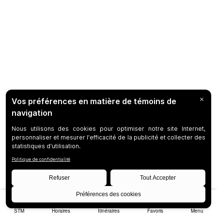
STM
Horaires
Itinéraires
Favoris
Menu