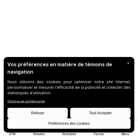
STM
Horaires
Itinéraires
Favoris
Menu