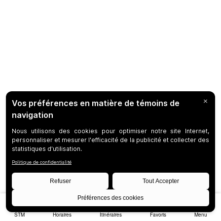
STM
Horaires
Itinéraires
Favoris
Menu