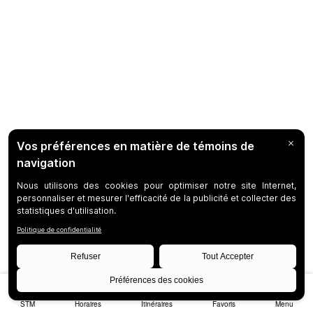
STM
Horaires
Itinéraires
Favoris
Menu