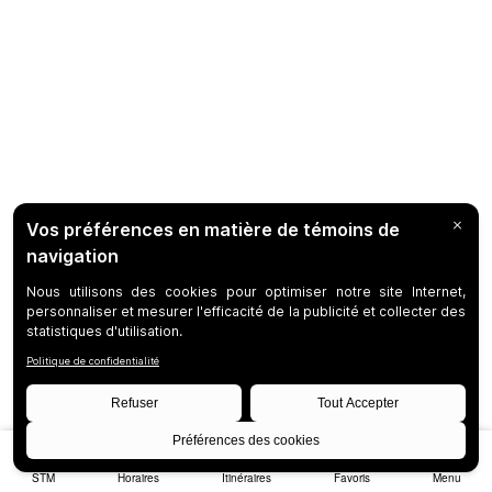
STM
Horaires
Itinéraires
Favoris
Menu