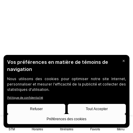
STM
Horaires
Itinéraires
Favoris
Menu