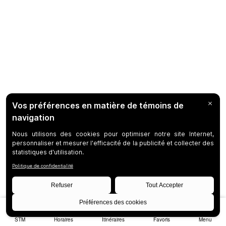
STM
Horaires
Itinéraires
Favoris
Menu