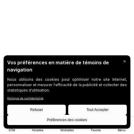
STM
Horaires
Itinéraires
Favoris
Menu