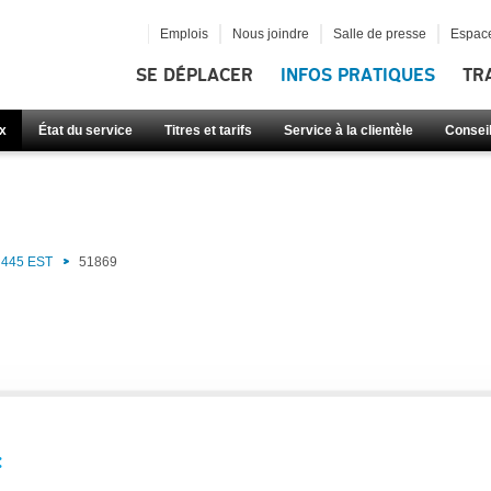
Emplois
Nous joindre
Salle de presse
Espace
SE DÉPLACER
INFOS PRATIQUES
TR
x
État du service
Titres et tarifs
Service à la clientèle
Consei
)
445 EST
51869
: