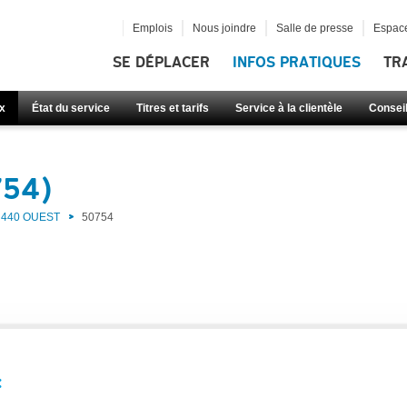
Emplois
Nous joindre
Salle de presse
Espace
SE DÉPLACER
INFOS PRATIQUES
TR
x
État du service
Titres et tarifs
Service à la clientèle
Consei
754)
440 OUEST
50754
: