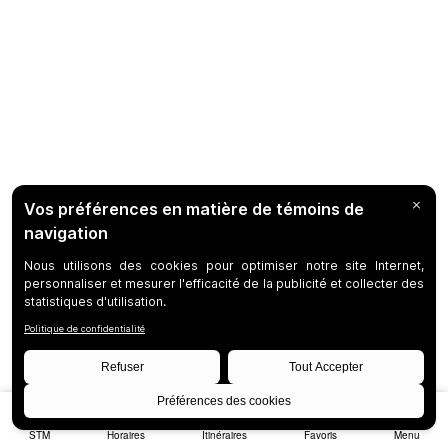
STM
Horaires
Itinéraires
Favoris
Menu