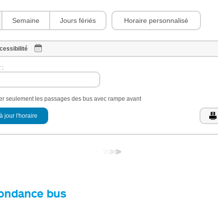
Horaire personnalisé
Semaine
Jours fériés
cessibilité
 :
her seulement les passages des bus avec rampe avant
à jour l'horaire
ondance bus