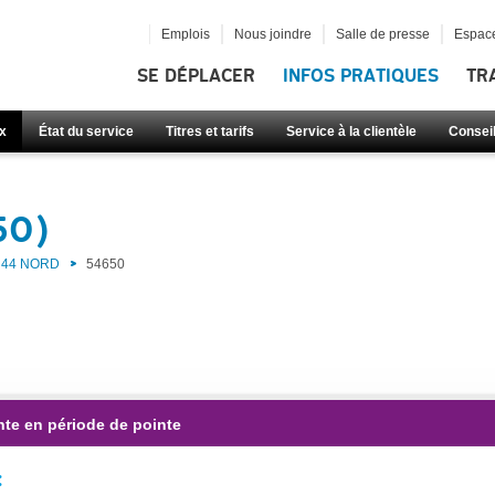
Emplois
Nous joindre
Salle de presse
Espace
SE DÉPLACER
INFOS PRATIQUES
TR
x
État du service
Titres et tarifs
Service à la clientèle
Consei
50)
44 NORD
54650
nte en période de pointe
: