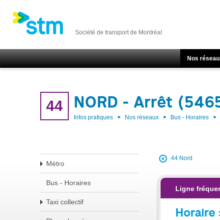
Société de transport de Montréal
Nos réseau
NORD - Arrêt (546
44
Infos pratiques
Nos réseaux
Bus - Horaires
44 Nord
Métro
Bus - Horaires
Ligne fréque
Taxi collectif
Horaire 