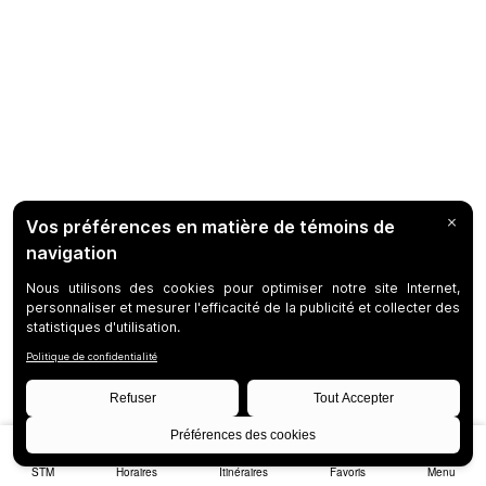
STM
Horaires
Itinéraires
Favoris
Menu