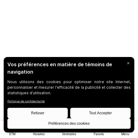
STM
Horaires
Itinéraires
Favoris
Menu