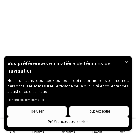
STM
Horaires
Itinéraires
Favoris
Menu