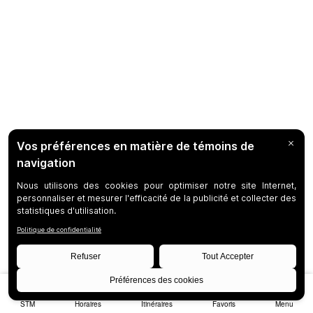
STM
Horaires
Itinéraires
Favoris
Menu