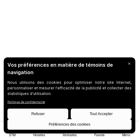
STM
Horaires
Itinéraires
Favoris
Menu