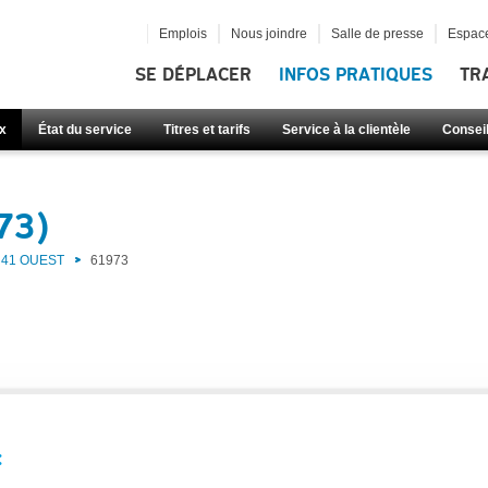
Emplois
Nous joindre
Salle de presse
Espace
SE DÉPLACER
INFOS PRATIQUES
TR
x
État du service
Titres et tarifs
Service à la clientèle
Consei
73)
41 OUEST
61973
: