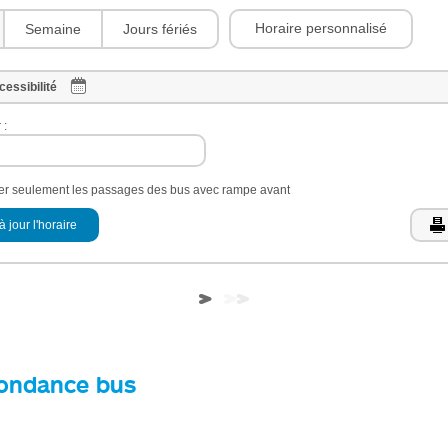
Horaire personnalisé
Semaine
Jours fériés
cessibilité
 :
her seulement les passages des bus avec rampe avant
à jour l'horaire
ondance bus