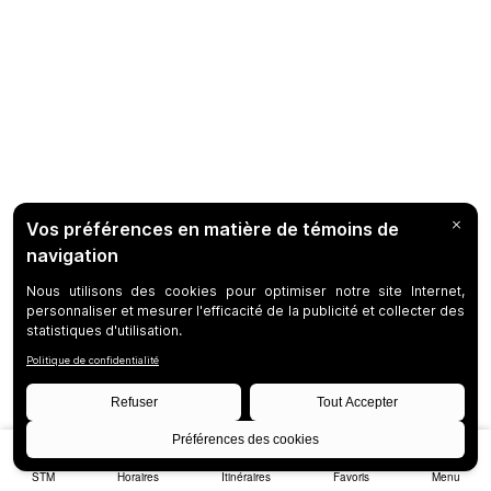
STM
Horaires
Itinéraires
Favoris
Menu