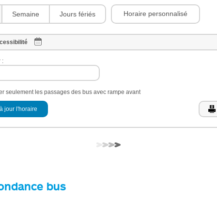
Horaire personnalisé
Semaine
Jours fériés
cessibilité
 :
her seulement les passages des bus avec rampe avant
à jour l'horaire
ondance bus