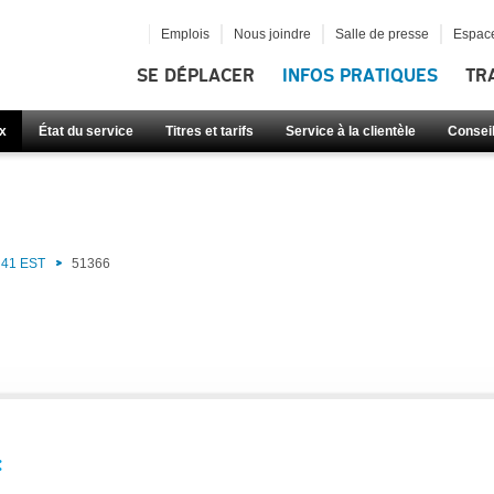
Emplois
Nous joindre
Salle de presse
Espace
SE DÉPLACER
INFOS PRATIQUES
TR
x
État du service
Titres et tarifs
Service à la clientèle
Consei
)
41 EST
51366
: