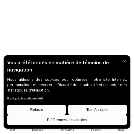
STM
Horaires
Itinéraires
Favoris
Menu