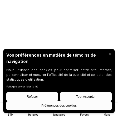
STM
Horaires
Itinéraires
Favoris
Menu