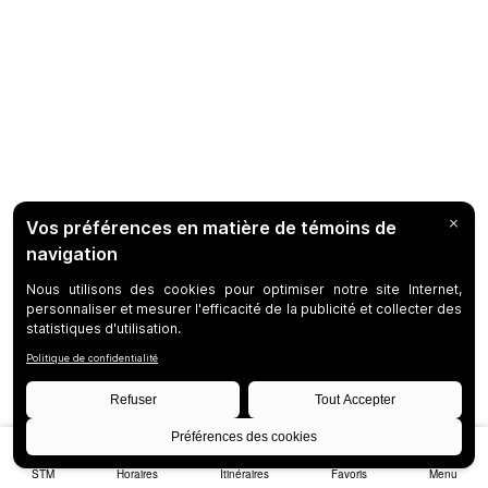
STM
Horaires
Itinéraires
Favoris
Menu