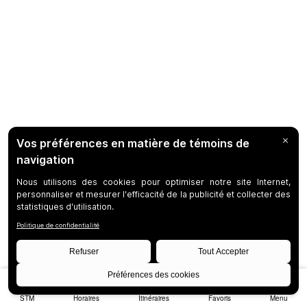
STM
Horaires
Itinéraires
Favoris
Menu