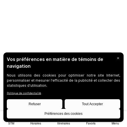
STM
Horaires
Itinéraires
Favoris
Menu