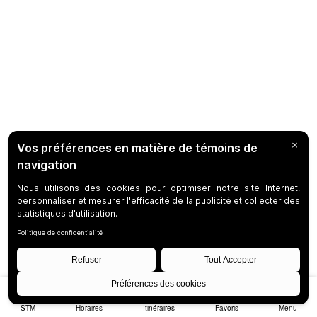
STM
Horaires
Itinéraires
Favoris
Menu