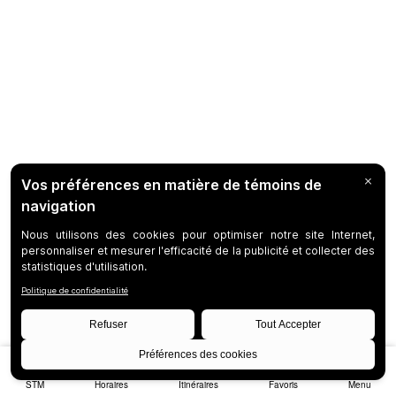
STM
Horaires
Itinéraires
Favoris
Menu