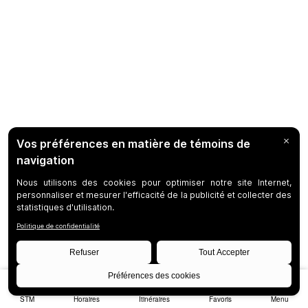
STM
Horaires
Itinéraires
Favoris
Menu